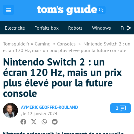
Rechercher
>
Electricité
Forfaits box
Robots
Windows
Freebo
Tomsguide.fr
Gaming
Consoles
Nintendo Switch 2 : un
écran 120 Hz, mais un prix plus élevé pour la future console
Nintendo Switch 2 : un
écran 120 Hz, mais un prix
plus élevé pour la future
console
AYMERIC GEOFFRE-ROULAND
Com
2
, le 12 janvier 2024
Facebook
Twitter
Whatsapp
Reddit