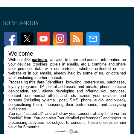
SUIVEZ-NOUS
Facebook
Twitter
Youtube
Instagram
RSS
Newsletter
Welcome
With our 488
partners
, we wish to store and access information on
ENTREPRISE
À PROPOS
your devices (cookies, pixels in emails, etc.), combine and share
your personal data with our partners, whether collected on this
website or in our emails, already held by some of us, or obtained
Qui sommes nous
La rédaction
later, including in other contexts.
Processing this data (identifiers, browsing, preferences, purchases,
Mentions légales et CGU
Contact
loyalty programs, IP, postal addresses and emails, phone, precise
geolocation, etc.) allows developing and offering you services,
Confidentialité et Cookies
content, commercial offers and ads across your devices and
screens (including by email, post, SMS, phone, audio, and video),
Préférences cookies
personalising them, measuring their performance, and analysing
audiences.
You can "accept all" and withdraw your consent at any time via the
"cookie" icon
. You can also "set detailed preferences" and object to
processing activities not subject to consent. These choices remain
valid for 6 months.
powered by