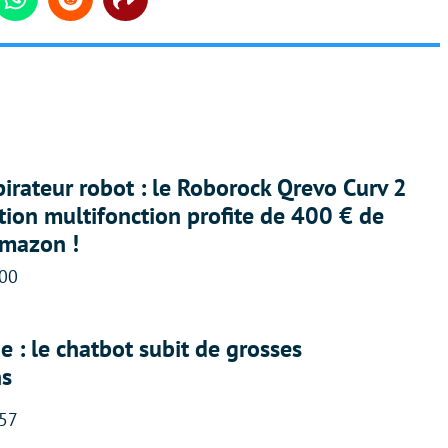
din
Whatsapp
Reddit
Share
irateur robot : le Roborock Qrevo Curv 2
ation multifonction profite de 400 € de
Amazon !
:00
 : le chatbot subit de grosses
ns
:57