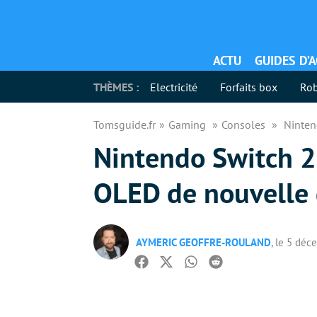
ACTU
GUIDES D’
THÈMES :
Electricité
Forfaits box
Rob
Tomsguide.fr
Gaming
Consoles
Ninten
Nintendo Switch 2
OLED de nouvelle 
AYMERIC GEOFFRE-ROULAND
, le 5 dé
Facebook
Twitter
Whatsapp
Reddit