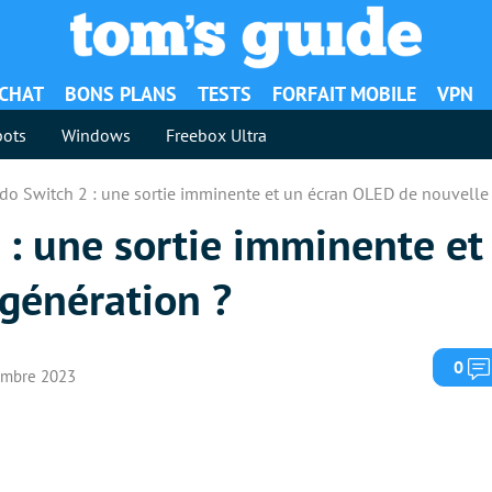
ACHAT
BONS PLANS
TESTS
FORFAIT MOBILE
VPN
ots
Windows
Freebox Ultra
do Switch 2 : une sortie imminente et un écran OLED de nouvelle
 : une sortie imminente et
génération ?
0
cembre 2023