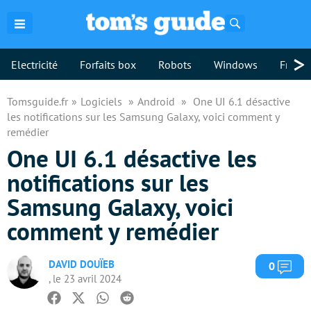
Rechercher
>
Electricité
Forfaits box
Robots
Windows
Freebo
Tomsguide.fr
Logiciels
Android
One UI 6.1 désactive
les notifications sur les Samsung Galaxy, voici comment y
remédier
One UI 6.1 désactive les
notifications sur les
Samsung Galaxy, voici
comment y remédier
DAVID DOUÏEB
Com
0
, le 23 avril 2024
Facebook
Twitter
Whatsapp
Reddit