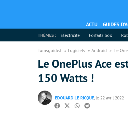
ACTU
GUIDES D’
THÈMES :
Electricité
Forfaits box
Rob
Tomsguide.fr
Logiciels
Android
Le OneP
Le OnePlus Ace est
150 Watts !
EDOUARD LE RICQUE
, le 22 avril 2022
Facebook
Twitter
Whatsapp
Reddit