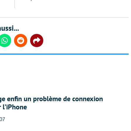
ussi...
din
Whatsapp
Reddit
Share
ige enfin un problème de connexion
r l’iPhone
:07