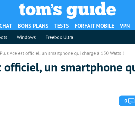
ACHAT
BONS PLANS
TESTS
FORFAIT MOBILE
VPN
ots
Windows
Freebox Ultra
lus Ace est officiel, un smartphone qui charge à 150 Watts !
 officiel, un smartphone q
0