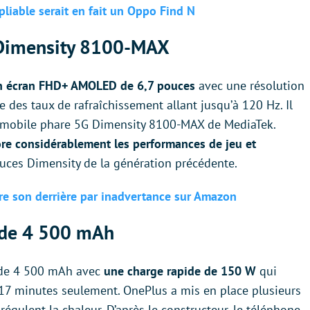
liable serait en fait un Oppo Find N
Dimensity 8100-MAX
n écran FHD+ AMOLED de 6,7 pouces
avec une résolution
 des taux de rafraîchissement allant jusqu’à 120 Hz. Il
me mobile phare 5G Dimensity 8100-MAX de MediaTek.
re considérablement les performances de jeu et
uces Dimensity de la génération précédente.
e son derrière par inadvertance sur Amazon
 de 4 500 mAh
e de 4 500 mAh avec
une charge rapide de 150 W
qui
n 17 minutes seulement. OnePlus a mis en place plusieurs
régulent la chaleur. D’après le constructeur, le téléphone