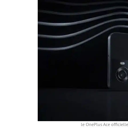
le OnePlus Ace officiel