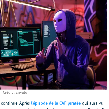
Crédit : Envato
e continue. Après
l’épisode de la CAF piratée
qui aura vu