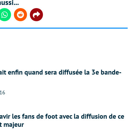
ussi...
din
Whatsapp
Reddit
Share
ait enfin quand sera diffusée la 3e bande-
:16
avir les fans de foot avec la diffusion de ce
t majeur