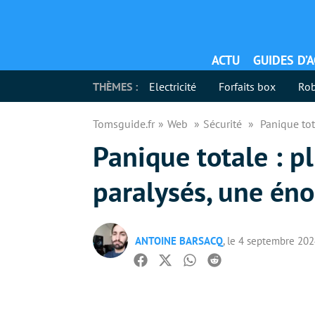
ACTU
GUIDES D’
THÈMES :
Electricité
Forfaits box
Rob
Tomsguide.fr
Web
Sécurité
Panique tot
Panique totale : p
paralysés, une éno
ANTOINE BARSACQ
, le 4 septembre 20
Facebook
Twitter
Whatsapp
Reddit