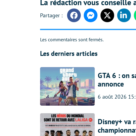
La rédaction vous conseille a
Facebook
Messenger
Twitter
Linke
Les commentaires sont fermés.
Les derniers articles
GTA 6 : on s
annonce
6 août 2026 15
Disney+ va r
championna