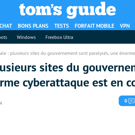
ACHAT
BONS PLANS
TESTS
FORFAIT MOBILE
VPN
ots
Windows
Freebox Ultra
ale : plusieurs sites du gouvernement sont paralysés, une énorme
lusieurs sites du gouvern
rme cyberattaque est en c
0
24