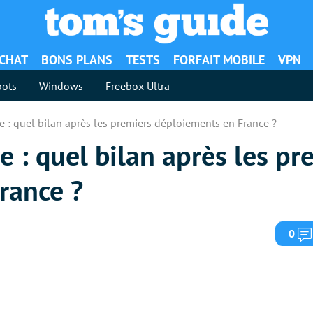
ACHAT
BONS PLANS
TESTS
FORFAIT MOBILE
VPN
ots
Windows
Freebox Ultra
re : quel bilan après les premiers déploiements en France ?
e : quel bilan après les pr
rance ?
0