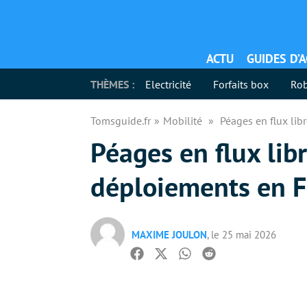
ACTU
GUIDES D’
THÈMES :
Electricité
Forfaits box
Rob
Tomsguide.fr
Mobilité
Péages en flux lib
Péages en flux libr
déploiements en F
MAXIME JOULON
, le 25 mai 2026
Facebook
Twitter
Whatsapp
Reddit