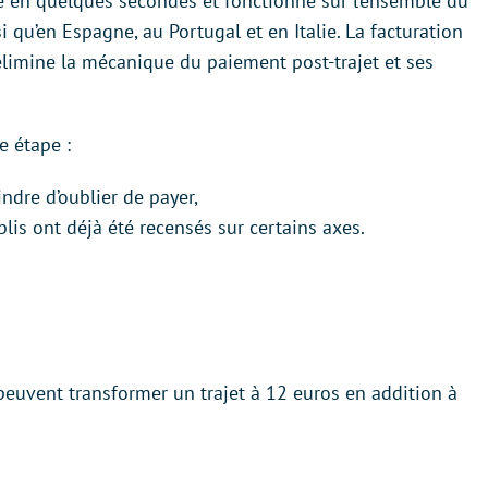
e en quelques secondes et fonctionne sur l’ensemble du
i qu’en Espagne, au Portugal et en Italie. La facturation
élimine la mécanique du paiement post-trajet et ses
e étape :
ndre d’oublier de payer,
blis ont déjà été recensés sur certains axes.
peuvent transformer un trajet à 12 euros en addition à