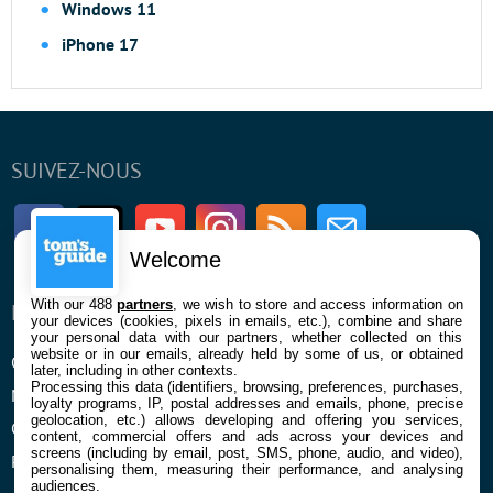
Windows 11
iPhone 17
SUIVEZ-NOUS
Facebook
Twitter
Youtube
Instagram
RSS
Newsletter
Welcome
With our 488
partners
, we wish to store and access information on
ENTREPRISE
À PROPOS
your devices (cookies, pixels in emails, etc.), combine and share
your personal data with our partners, whether collected on this
website or in our emails, already held by some of us, or obtained
Qui sommes nous
La rédaction
later, including in other contexts.
Processing this data (identifiers, browsing, preferences, purchases,
Mentions légales et CGU
Contact
loyalty programs, IP, postal addresses and emails, phone, precise
geolocation, etc.) allows developing and offering you services,
Confidentialité et Cookies
content, commercial offers and ads across your devices and
screens (including by email, post, SMS, phone, audio, and video),
Préférences cookies
personalising them, measuring their performance, and analysing
audiences.