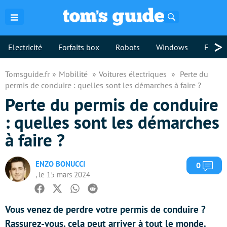
Rechercher
>
Electricité
Forfaits box
Robots
Windows
Freebo
Tomsguide.fr
Mobilité
Voitures électriques
Perte du
permis de conduire : quelles sont les démarches à faire ?
Perte du permis de conduire
: quelles sont les démarches
à faire ?
ENZO BONUCCI
Com
0
, le 15 mars 2024
Facebook
Twitter
Whatsapp
Reddit
Vous venez de perdre votre permis de conduire ?
Rassurez-vous, cela peut arriver à tout le monde.