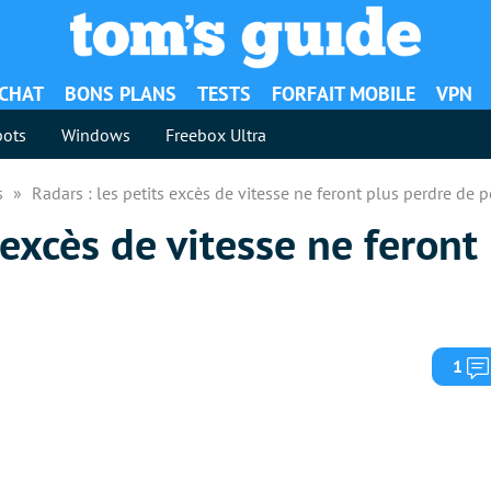
ACHAT
BONS PLANS
TESTS
FORFAIT MOBILE
VPN
ots
Windows
Freebox Ultra
es
Radars : les petits excès de vitesse ne feront plus perdre de 
 excès de vitesse ne feront
1