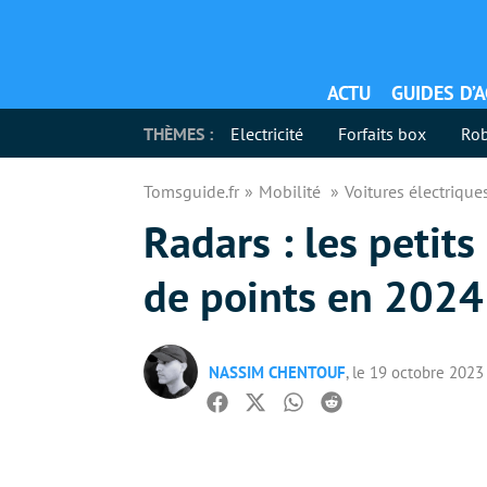
ACTU
GUIDES D’
THÈMES :
Electricité
Forfaits box
Rob
Tomsguide.fr
Mobilité
Voitures électriqu
Radars : les petits
de points en 2024
NASSIM CHENTOUF
, le 19 octobre 2023
Facebook
Twitter
Whatsapp
Reddit