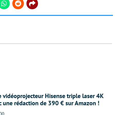
din
Whatsapp
Reddit
Share
e vidéoprojecteur Hisense triple laser 4K
ec une rédaction de 390 € sur Amazon !
:00