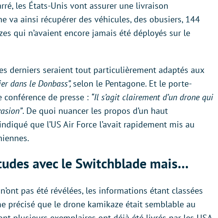
ré, les États-Unis vont assurer une livraison
ne va ainsi récupérer des véhicules, des obusiers, 144
s qui n’avaient encore jamais été déployés sur le
s derniers seraient tout particulièrement adaptés aux
ier dans le Donbass”,
selon le Pentagone. Et le porte-
ne conférence de presse :
“Il s’agit clairement d’un drone qui
vasion”
. De quoi nuancer les propos d’un haut
indiqué que l’US Air Force l’avait rapidement mis au
niennes.
itudes avec le Switchblade mais…
n’ont pas été révélées, les informations étant classées
me précisé que le drone kamikaze était semblable au
nt plusieurs exemplaires ont déjà été livrés par les USA