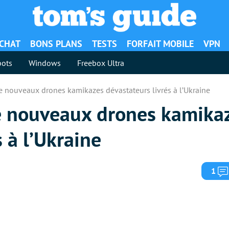
ACHAT
BONS PLANS
TESTS
FORFAIT MOBILE
VPN
ots
Windows
Freebox Ultra
e nouveaux drones kamikazes dévastateurs livrés à l’Ukraine
e nouveaux drones kamika
 à l’Ukraine
1