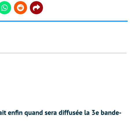
din
Whatsapp
Reddit
Share
ait enfin quand sera diffusée la 3e bande-