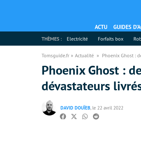
ACTU
GUIDES D’
THÈMES :
Electricité
Forfaits box
Rob
Tomsguide.fr
Actualité
Phoenix Ghost : d
Phoenix Ghost : d
dévastateurs livrés
DAVID DOUÏEB
, le 22 avril 2022
Facebook
Twitter
Whatsapp
Reddit