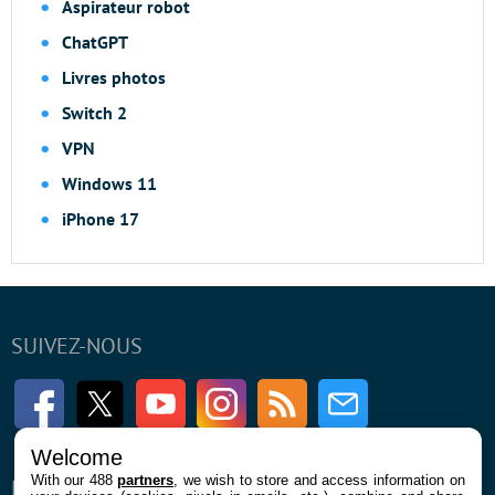
Aspirateur robot
ChatGPT
Livres photos
Switch 2
VPN
Windows 11
iPhone 17
SUIVEZ-NOUS
Facebook
Twitter
Youtube
Instagram
RSS
Newsletter
Welcome
With our 488
partners
, we wish to store and access information on
ENTREPRISE
À PROPOS