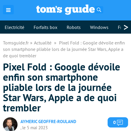
Rechercher
>
Electricité
Forfaits box
Robots
Windows
Freebo
Tomsguide.fr
Actualité
Pixel Fold : Google dévoile enfin
son smartphone pliable lors de la journée Star Wars, Apple a
de quoi trembler
Pixel Fold : Google dévoile
enfin son smartphone
pliable lors de la journée
Star Wars, Apple a de quoi
trembler
AYMERIC GEOFFRE-ROULAND
Com
0
, le 5 mai 2023