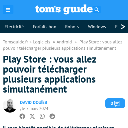
Rechercher
>
Electricité
Forfaits box
Robots
Windows
Freebo
Tomsguide.fr
Logiciels
Android
Play Store : vous allez
pouvoir télécharger plusieurs applications simultanément
Play Store : vous allez
pouvoir télécharger
plusieurs applications
simultanément
DAVID DOUÏEB
Com
0
, le 7 mars 2024
Facebook
Twitter
Whatsapp
Reddit