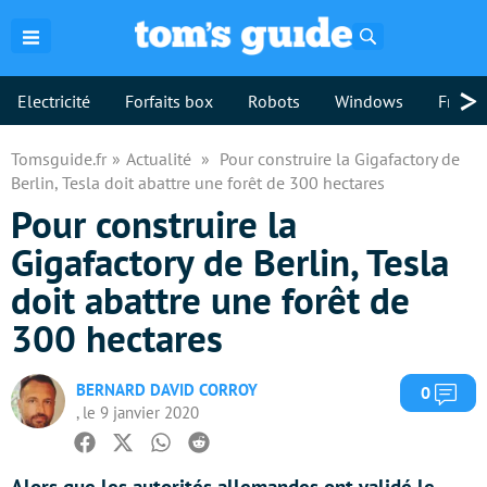
Rechercher
>
Electricité
Forfaits box
Robots
Windows
Freebo
Tomsguide.fr
Actualité
Pour construire la Gigafactory de
Berlin, Tesla doit abattre une forêt de 300 hectares
Pour construire la
Gigafactory de Berlin, Tesla
doit abattre une forêt de
300 hectares
BERNARD DAVID CORROY
Com
0
, le 9 janvier 2020
Facebook
Twitter
Whatsapp
Reddit