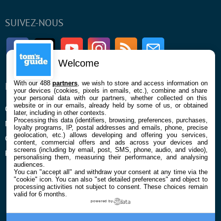
SUIVEZ-NOUS
Facebook
Twitter
Youtube
Instagram
RSS
Newsletter
Welcome
With our 488
partners
, we wish to store and access information on
ENTREPRISE
À PROPOS
your devices (cookies, pixels in emails, etc.), combine and share
your personal data with our partners, whether collected on this
website or in our emails, already held by some of us, or obtained
Qui sommes nous
La rédaction
later, including in other contexts.
Processing this data (identifiers, browsing, preferences, purchases,
Mentions légales et CGU
Contact
loyalty programs, IP, postal addresses and emails, phone, precise
geolocation, etc.) allows developing and offering you services,
Confidentialité et Cookies
content, commercial offers and ads across your devices and
screens (including by email, post, SMS, phone, audio, and video),
Préférences cookies
personalising them, measuring their performance, and analysing
audiences.
You can "accept all" and withdraw your consent at any time via the
"cookie" icon
. You can also "set detailed preferences" and object to
processing activities not subject to consent. These choices remain
valid for 6 months.
powered by
© 2026 Galaxie Media Tous droits réservés