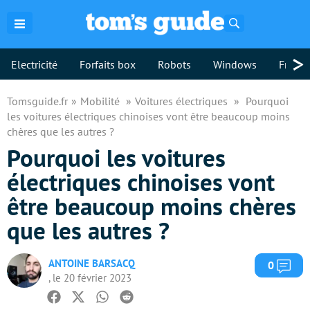
Rechercher
>
Electricité
Forfaits box
Robots
Windows
Freebo
Tomsguide.fr
Mobilité
Voitures électriques
Pourquoi
les voitures électriques chinoises vont être beaucoup moins
chères que les autres ?
Pourquoi les voitures
électriques chinoises vont
être beaucoup moins chères
que les autres ?
ANTOINE BARSACQ
Com
0
, le 20 février 2023
Facebook
Twitter
Whatsapp
Reddit