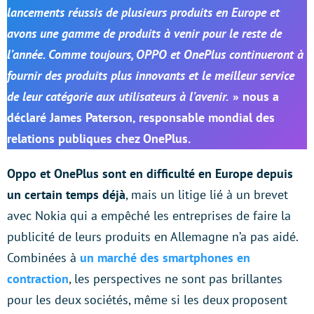
lancements réussis de plusieurs produits en Europe et
avons une gamme de produits à venir pour le reste de
l’année. Comme toujours, OPPO et OnePlus continueront à
fournir des produits plus innovants et le meilleur service
de leur catégorie aux utilisateurs à l’avenir.
» nous a
déclaré James Paterson, responsable mondial des
relations publiques chez OnePlus.
Oppo et OnePlus sont en difficulté en Europe depuis
un certain temps déjà
, mais un litige lié à un brevet
avec Nokia qui a empêché les entreprises de faire la
publicité de leurs produits en Allemagne n’a pas aidé.
Combinées à
un marché des smartphones en
contraction
, les perspectives ne sont pas brillantes
pour les deux sociétés, même si les deux proposent