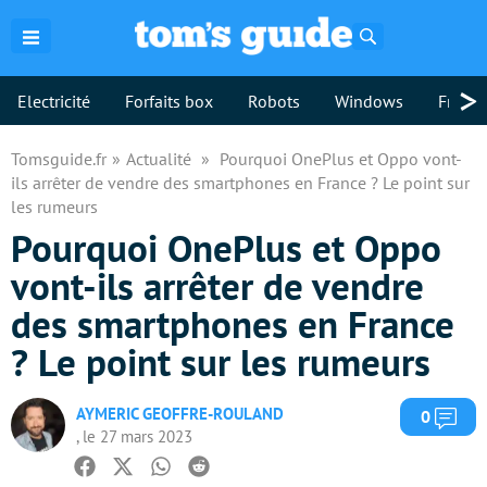
Rechercher
>
Electricité
Forfaits box
Robots
Windows
Freebo
Tomsguide.fr
Actualité
Pourquoi OnePlus et Oppo vont-
ils arrêter de vendre des smartphones en France ? Le point sur
les rumeurs
Pourquoi OnePlus et Oppo
vont-ils arrêter de vendre
des smartphones en France
? Le point sur les rumeurs
AYMERIC GEOFFRE-ROULAND
Com
0
, le 27 mars 2023
Facebook
Twitter
Whatsapp
Reddit