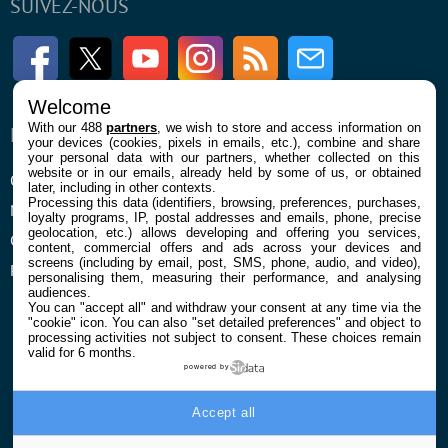
SUIVEZ-NOUS
Facebook
Twitter
Youtube
Instagram
RSS
Newsletter
Welcome
With our 488
partners
, we wish to store and access information on
ENTREPRISE
À PROPOS
your devices (cookies, pixels in emails, etc.), combine and share
your personal data with our partners, whether collected on this
website or in our emails, already held by some of us, or obtained
Qui sommes nous
La rédaction
later, including in other contexts.
Processing this data (identifiers, browsing, preferences, purchases,
Mentions légales et CGU
Contact
loyalty programs, IP, postal addresses and emails, phone, precise
geolocation, etc.) allows developing and offering you services,
Confidentialité et Cookies
content, commercial offers and ads across your devices and
screens (including by email, post, SMS, phone, audio, and video),
Préférences cookies
personalising them, measuring their performance, and analysing
audiences.
You can "accept all" and withdraw your consent at any time via the
"cookie" icon
. You can also "set detailed preferences" and object to
processing activities not subject to consent. These choices remain
valid for 6 months.
powered by
© 2026 Galaxie Media Tous droits réservés
Accept all