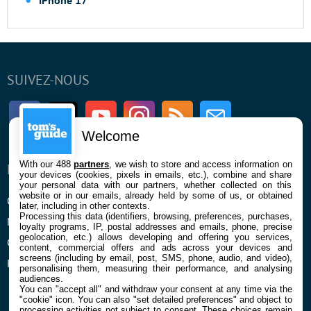
SUIVEZ-NOUS
Facebook
Twitter
Youtube
Instagram
RSS
Newsletter
Welcome
With our 488
partners
, we wish to store and access information on
ENTREPRISE
À PROPOS
your devices (cookies, pixels in emails, etc.), combine and share
your personal data with our partners, whether collected on this
website or in our emails, already held by some of us, or obtained
Qui sommes nous
La rédaction
later, including in other contexts.
Processing this data (identifiers, browsing, preferences, purchases,
Mentions légales et CGU
Contact
loyalty programs, IP, postal addresses and emails, phone, precise
geolocation, etc.) allows developing and offering you services,
Confidentialité et Cookies
content, commercial offers and ads across your devices and
screens (including by email, post, SMS, phone, audio, and video),
Préférences cookies
personalising them, measuring their performance, and analysing
audiences.
You can "accept all" and withdraw your consent at any time via the
"cookie" icon
. You can also "set detailed preferences" and object to
processing activities not subject to consent. These choices remain