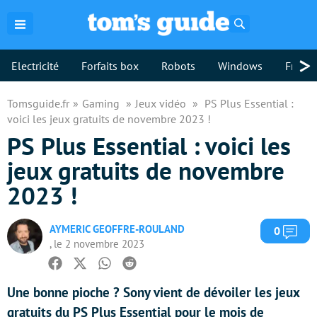
Rechercher
>
Electricité
Forfaits box
Robots
Windows
Freebo
Tomsguide.fr
Gaming
Jeux vidéo
PS Plus Essential :
voici les jeux gratuits de novembre 2023 !
PS Plus Essential : voici les
jeux gratuits de novembre
2023 !
AYMERIC GEOFFRE-ROULAND
Com
0
, le 2 novembre 2023
Facebook
Twitter
Whatsapp
Reddit
Une bonne pioche ? Sony vient de dévoiler les jeux
gratuits du PS Plus Essential pour le mois de