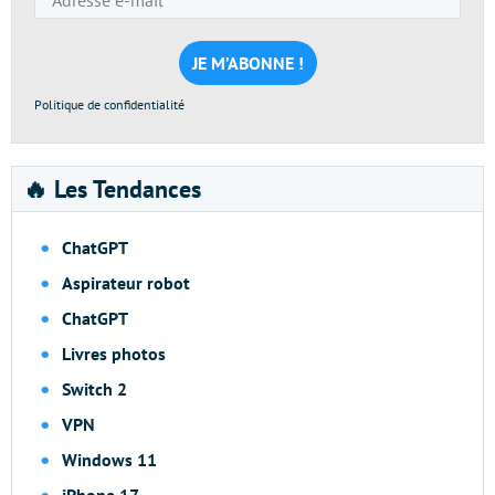
e-
mail
*
Politique de confidentialité
🔥 Les Tendances
ChatGPT
Aspirateur robot
ChatGPT
Livres photos
Switch 2
VPN
Windows 11
iPhone 17