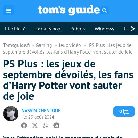
Rechercher
>
Electricité
Forfaits box
Robots
Windows
Freebo
Tomsguide.fr
Gaming
Jeux vidéo
PS Plus : les jeux de
septembre dévoilés, les fans d’Harry Potter vont sauter de joie
PS Plus : les jeux de
septembre dévoilés, les fans
d’Harry Potter vont sauter
de joie
NASSIM CHENTOUF
Com
0
, le 29 août 2024
Facebook
Twitter
Whatsapp
Reddit