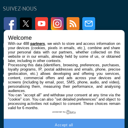
SUIVEZ-NOUS
Facebook
Twitter
Youtube
Instagram
RSS
Newsletter
Welcome
With our 488
partners
, we wish to store and access information on
ENTREPRISE
À PROPOS
your devices (cookies, pixels in emails, etc.), combine and share
your personal data with our partners, whether collected on this
website or in our emails, already held by some of us, or obtained
Qui sommes nous
La rédaction
later, including in other contexts.
Processing this data (identifiers, browsing, preferences, purchases,
Mentions légales et CGU
Contact
loyalty programs, IP, postal addresses and emails, phone, precise
geolocation, etc.) allows developing and offering you services,
Confidentialité et Cookies
content, commercial offers and ads across your devices and
screens (including by email, post, SMS, phone, audio, and video),
Préférences cookies
personalising them, measuring their performance, and analysing
audiences.
You can "accept all" and withdraw your consent at any time via the
"cookie" icon
. You can also "set detailed preferences" and object to
processing activities not subject to consent. These choices remain
valid for 6 months.
powered by
© 2026 Galaxie Media Tous droits réservés
Accept all