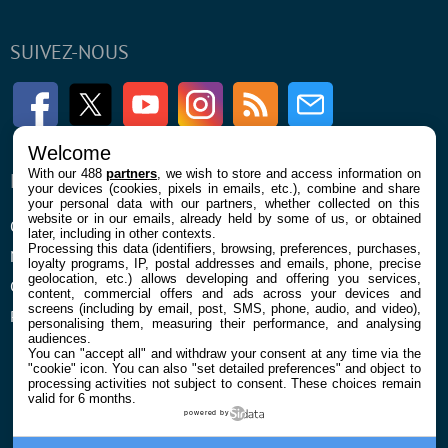
SUIVEZ-NOUS
Facebook
Twitter
Youtube
Instagram
RSS
Newsletter
Welcome
With our 488
partners
, we wish to store and access information on
ENTREPRISE
À PROPOS
your devices (cookies, pixels in emails, etc.), combine and share
your personal data with our partners, whether collected on this
website or in our emails, already held by some of us, or obtained
Qui sommes nous
La rédaction
later, including in other contexts.
Processing this data (identifiers, browsing, preferences, purchases,
Mentions légales et CGU
Contact
loyalty programs, IP, postal addresses and emails, phone, precise
geolocation, etc.) allows developing and offering you services,
Confidentialité et Cookies
content, commercial offers and ads across your devices and
screens (including by email, post, SMS, phone, audio, and video),
Préférences cookies
personalising them, measuring their performance, and analysing
audiences.
You can "accept all" and withdraw your consent at any time via the
"cookie" icon
. You can also "set detailed preferences" and object to
processing activities not subject to consent. These choices remain
valid for 6 months.
powered by
© 2026 Galaxie Media Tous droits réservés