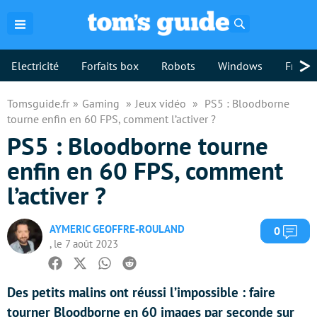
Rechercher
>
Electricité
Forfaits box
Robots
Windows
Freebo
Tomsguide.fr
Gaming
Jeux vidéo
PS5 : Bloodborne
tourne enfin en 60 FPS, comment l’activer ?
PS5 : Bloodborne tourne
enfin en 60 FPS, comment
l’activer ?
AYMERIC GEOFFRE-ROULAND
Com
0
, le 7 août 2023
Facebook
Twitter
Whatsapp
Reddit
Des petits malins ont réussi l’impossible : faire
tourner Bloodborne en 60 images par seconde sur