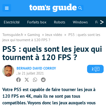
Rechercher
>
Electricité
Forfaits box
Robots
Windows
Freebo
Tomsguide.fr
Gaming
Jeux vidéo
PS5 : quels sont les
jeux qui tournent à 120 FPS ?
PS5 : quels sont les jeux qui
tournent à 120 FPS ?
BERNARD DAVID CORROY
Com
2
, le 21 juillet 2021
Facebook
Twitter
Whatsapp
Reddit
Votre PS5 est capable de faire tourner les jeux à
120 FPS en 4K, mais ils ne sont pas tous
compatibles. Voyons donc les jeux auxquels vous