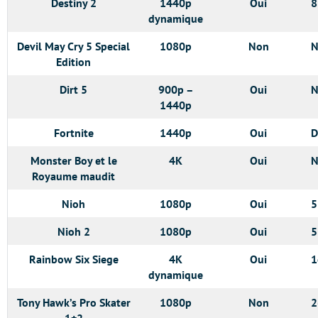
Destiny 2
1440p
Oui
8
dynamique
Devil May Cry 5 Special
1080p
Non
N
Edition
Dirt 5
900p –
Oui
N
1440p
Fortnite
1440p
Oui
D
Monster Boy et le
4K
Oui
N
Royaume maudit
Nioh
1080p
Oui
5
Nioh 2
1080p
Oui
5
Rainbow Six Siege
4K
Oui
1
dynamique
Tony Hawk’s Pro Skater
1080p
Non
2
1+2