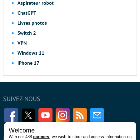
Aspirateur robot
ChatGPT
Livres photos
Switch 2
VPN
Windows 11
iPhone 17
SUIVEZ-NOUS
Facebook
Twitter
Youtube
Instagram
RSS
Newsletter
Welcome
With our 488
partners
, we wish to store and access information on
ENTREPRISE
À PROPOS