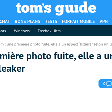
ACHAT
BONS PLANS
TESTS
FORFAIT MOBILE
VPN
ots
Windows
Freebox Ultra
m : une première photo fuite, elle a un aspect “bizarre” selon un l
mière photo fuite, elle a u
 leaker
0