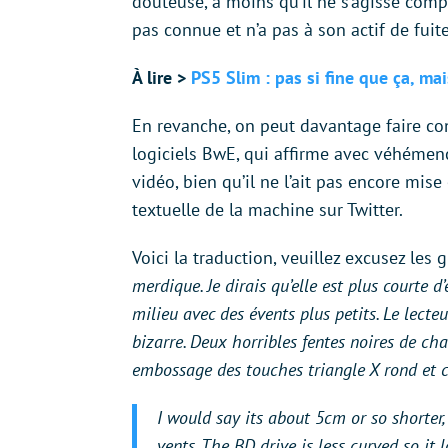
douteuse, à moins qu’il ne s’agisse comp
pas connue et n’a pas à son actif de fui
À lire >
PS5 Slim : pas si fine que ça, mai
En revanche, on peut davantage faire con
logiciels BwE, qui affirme avec véhémenc
vidéo, bien qu’il ne l’ait pas encore mise
textuelle de la machine sur Twitter.
Voici la traduction, veuillez excusez les g
merdique. Je dirais qu’elle est plus courte 
milieu avec des évents plus petits. Le lecte
bizarre. Deux horribles fentes noires de cha
embossage des touches triangle X rond et ca
I would say its about 5cm or so shorter
vents. The BD drive is less curved so it 