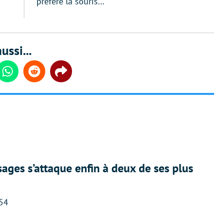
préféré la souris…
ussi...
din
Whatsapp
Reddit
Share
ges s’attaque enfin à deux de ses plus
:54