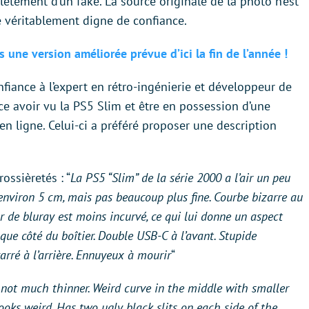
lètement d’un fake. La source originale de la photo n’est
te véritablement digne de confiance.
s une version améliorée prévue d’ici la fin de l’année !
fiance à l’expert en rétro-ingénierie et développeur de
e avoir vu la PS5 Slim et être en possession d’une
 en ligne. Celui-ci a préféré proposer une description
rossièretés : “
La PS5 “Slim” de la série 2000 a l’air un peu
d’environ 5 cm, mais pas beaucoup plus fine. Courbe bizarre au
ur de bluray est moins incurvé, ce qui lui donne un aspect
que côté du boîtier. Double USB-C à l’avant. Stupide
rré à l’arrière. Ennuyeux à mourir
“
, not much thinner. Weird curve in the middle with smaller
looks weird. Has two ugly black slits on each side of the