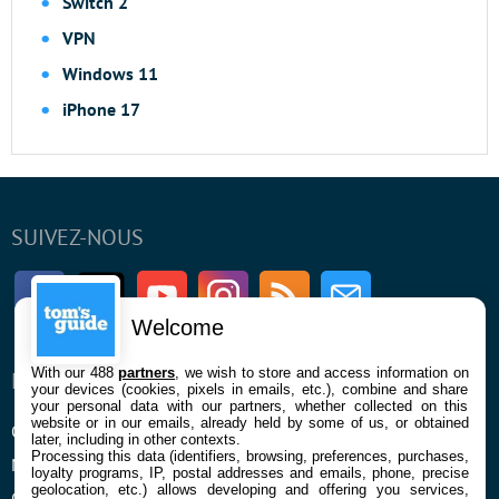
Switch 2
VPN
Windows 11
iPhone 17
SUIVEZ-NOUS
Facebook
Twitter
Youtube
Instagram
RSS
Newsletter
Welcome
With our 488
partners
, we wish to store and access information on
ENTREPRISE
À PROPOS
your devices (cookies, pixels in emails, etc.), combine and share
your personal data with our partners, whether collected on this
website or in our emails, already held by some of us, or obtained
Qui sommes nous
La rédaction
later, including in other contexts.
Processing this data (identifiers, browsing, preferences, purchases,
Mentions légales et CGU
Contact
loyalty programs, IP, postal addresses and emails, phone, precise
geolocation, etc.) allows developing and offering you services,
Confidentialité et Cookies