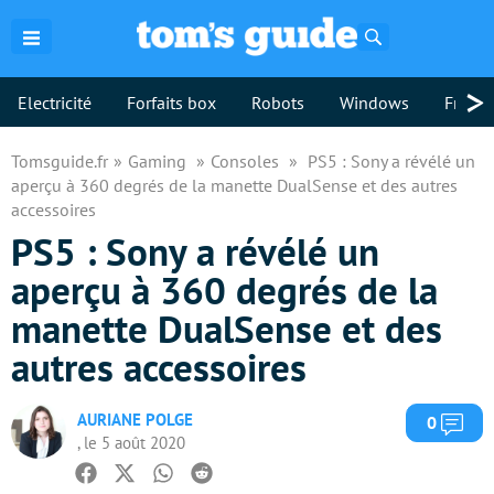
Rechercher
>
Electricité
Forfaits box
Robots
Windows
Freebo
Tomsguide.fr
Gaming
Consoles
PS5 : Sony a révélé un
aperçu à 360 degrés de la manette DualSense et des autres
accessoires
PS5 : Sony a révélé un
aperçu à 360 degrés de la
manette DualSense et des
autres accessoires
AURIANE POLGE
Com
0
, le 5 août 2020
Facebook
Twitter
Whatsapp
Reddit