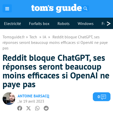
Rechercher
>
Electricité
Forfaits box
Robots
Windows
Freebo
Tomsguide.fr
Tech
IA
Reddit bloque ChatGPT, ses
réponses seront beaucoup moins efficaces si OpenAI ne paye
pas
Reddit bloque ChatGPT, ses
réponses seront beaucoup
moins efficaces si OpenAI ne
paye pas
ANTOINE BARSACQ
Com
0
, le 19 avril 2023
Facebook
Twitter
Whatsapp
Reddit