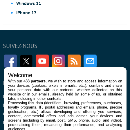
Windows 11
iPhone 17
SUIVEZ-NOUS
Facebook
Twitter
Youtube
Instagram
RSS
Newsletter
Welcome
With our 488
partners
, we wish to store and access information on
ENTREPRISE
À PROPOS
your devices (cookies, pixels in emails, etc.), combine and share
your personal data with our partners, whether collected on this
website or in our emails, already held by some of us, or obtained
Qui sommes nous
La rédaction
later, including in other contexts.
Processing this data (identifiers, browsing, preferences, purchases,
Mentions légales et CGU
Contact
loyalty programs, IP, postal addresses and emails, phone, precise
geolocation, etc.) allows developing and offering you services,
Confidentialité et Cookies
content, commercial offers and ads across your devices and
screens (including by email, post, SMS, phone, audio, and video),
Préférences cookies
personalising them, measuring their performance, and analysing
audiences.