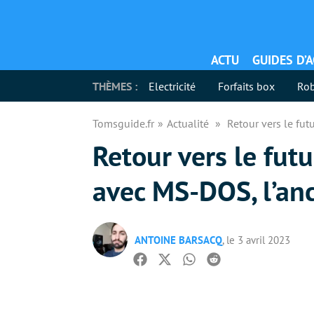
ACTU
GUIDES D’
THÈMES :
Electricité
Forfaits box
Rob
Tomsguide.fr
Actualité
Retour vers le fu
Retour vers le fut
avec MS-DOS, l’an
ANTOINE BARSACQ
, le 3 avril 2023
Facebook
Twitter
Whatsapp
Reddit