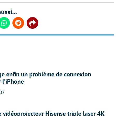
ussi...
din
Whatsapp
Reddit
Share
ige enfin un problème de connexion
r l’iPhone
:07
e vidéoprojecteur Hisense triple laser 4K