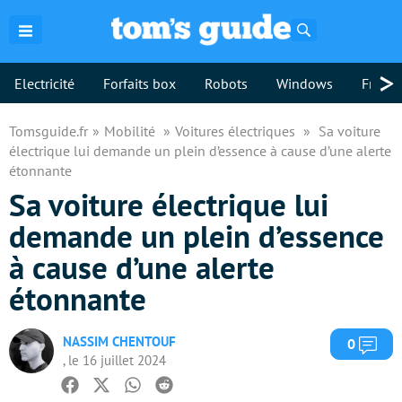
Rechercher
>
Electricité
Forfaits box
Robots
Windows
Freebo
Tomsguide.fr
Mobilité
Voitures électriques
Sa voiture
électrique lui demande un plein d’essence à cause d’une alerte
étonnante
Sa voiture électrique lui
demande un plein d’essence
à cause d’une alerte
étonnante
NASSIM CHENTOUF
Com
0
, le 16 juillet 2024
Facebook
Twitter
Whatsapp
Reddit