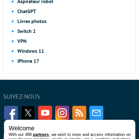
Aspirateur robot
ChatGPT
Livres photos
Switch 2
VPN
Windows 11
iPhone 17
SUIVEZ-NOUS
Facebook
Twitter
Youtube
Instagram
RSS
Newsletter
Welcome
With our 488
partners
, we wish to store and access information on
ENTREPRISE
À PROPOS