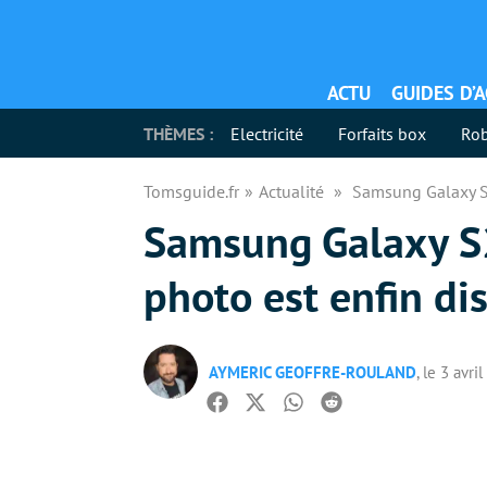
ACTU
GUIDES D’
THÈMES :
Electricité
Forfaits box
Rob
Tomsguide.fr
Actualité
Samsung Galaxy S2
Samsung Galaxy S23
photo est enfin di
AYMERIC GEOFFRE-ROULAND
, le 3 avri
Facebook
Twitter
Whatsapp
Reddit