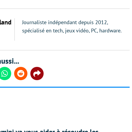
land
Journaliste indépendant depuis 2012,
spécialisé en tech, jeux vidéo, PC, hardware.
ussi...
din
Whatsapp
Reddit
Share
ini va vous aider à résoudre les