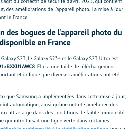
l s’agit du correctif de sécurité d’avril 2023, qui contient
t, des améliorations de l’appareil photo. La mise à jour
nt le France.
on des bogues de l’appareil photo du
disponible en France
e Galaxy S23, le Galaxy S23+ et le Galaxy S23 Ultra est
91xBXXU1AWC8
. Elle a une taille de téléchargement
mportant et indique que diverses améliorations ont été
hoto que Samsung a implémentées dans cette mise à jour,
oint automatique, ainsi qu’une netteté améliorée des
hoto ultra-large dans des conditions de faible luminosité.
e qui introduisait une ligne verte dans certaines
lioré le problème lié à la stabilisation optique
, que ce