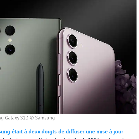
g Galaxy S23 © Samsung
ung était à deux doigts de diffuser une mise à jour