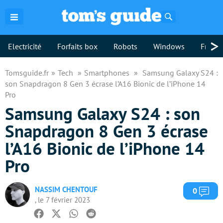
Rechercher
>
Electricité
Forfaits box
Robots
Windows
Freebo
Tomsguide.fr
Tech
Smartphones
Samsung Galaxy S24 :
son Snapdragon 8 Gen 3 écrase l’A16 Bionic de l’iPhone 14
Pro
Samsung Galaxy S24 : son
Snapdragon 8 Gen 3 écrase
l’A16 Bionic de l’iPhone 14
Pro
NASSIM CHENTOUF
Com
0
, le 7 février 2023
Facebook
Twitter
Whatsapp
Reddit