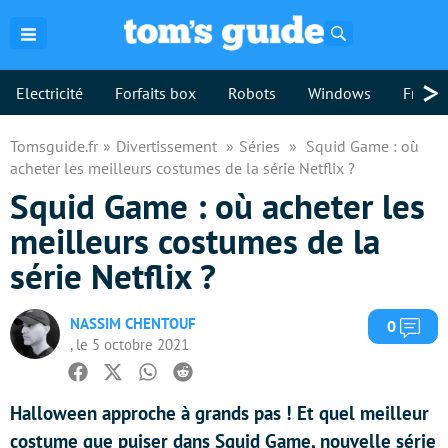
Rechercher
>
Electricité
Forfaits box
Robots
Windows
Freebo
Tomsguide.fr
Divertissement
Séries
Squid Game : où
acheter les meilleurs costumes de la série Netflix ?
Squid Game : où acheter les
meilleurs costumes de la
série Netflix ?
NASSIM CHENTOUF
Com
0
, le 5 octobre 2021
Facebook
Twitter
Whatsapp
Reddit
Halloween approche à grands pas ! Et quel meilleur
costume que puiser dans Squid Game, nouvelle série