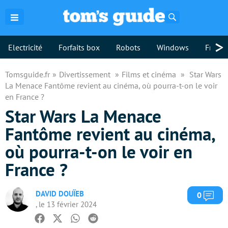
Rechercher
>
Electricité
Forfaits box
Robots
Windows
Freebo
Tomsguide.fr
Divertissement
Films et cinéma
Star Wars
La Menace Fantôme revient au cinéma, où pourra-t-on le voir
en France ?
Star Wars La Menace
Fantôme revient au cinéma,
où pourra-t-on le voir en
France ?
DAVID DOUÏEB
Com
0
, le 13 février 2024
Facebook
Twitter
Whatsapp
Reddit