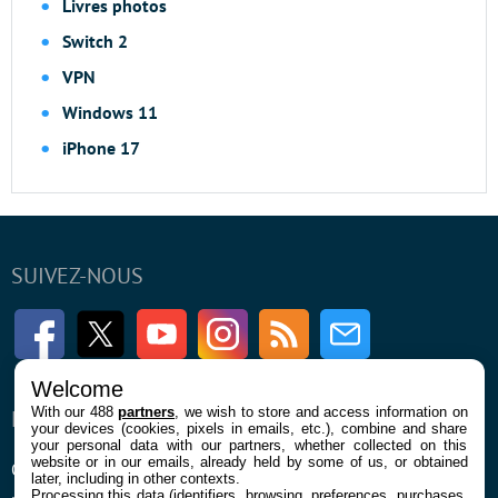
Livres photos
Switch 2
VPN
Windows 11
iPhone 17
SUIVEZ-NOUS
Facebook
Twitter
Youtube
Instagram
RSS
Newsletter
Welcome
With our 488
partners
, we wish to store and access information on
ENTREPRISE
À PROPOS
your devices (cookies, pixels in emails, etc.), combine and share
your personal data with our partners, whether collected on this
website or in our emails, already held by some of us, or obtained
Qui sommes nous
La rédaction
later, including in other contexts.
Processing this data (identifiers, browsing, preferences, purchases,