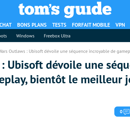
ACHAT
BONS PLANS
TESTS
FORFAIT MOBILE
VPN
ots
Windows
Freebox Ultra
Wars Outlaws : Ubisoft dévoile une séquence incroyable de gamepla
: Ubisoft dévoile une séq
play, bientôt le meilleur j
0