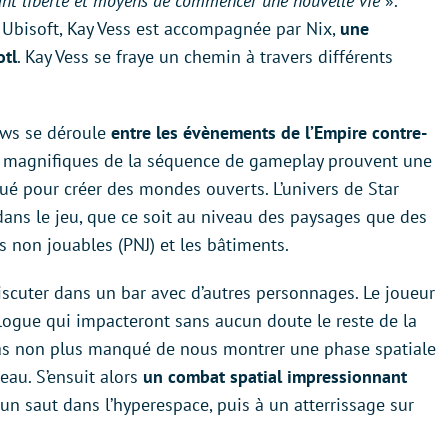
nt liberté et moyens de commencer une nouvelle vie
».
Ubisoft, Kay Vess est accompagnée par Nix,
une
otl
. Kay Vess se fraye un chemin à travers différents
laws se déroule
entre les évènements de l’Empire contre-
s magnifiques de la séquence de gameplay prouvent une
oué pour créer des mondes ouverts. L’univers de Star
dans le jeu, que ce soit au niveau des paysages que des
 non jouables (PNJ) et les bâtiments.
discuter dans un bar avec d’autres personnages. Le joueur
alogue qui impacteront sans aucun doute le reste de la
a pas non plus manqué de nous montrer une phase spatiale
au. S’ensuit alors
un combat spatial impressionnant
 un saut dans l’hyperespace, puis à un atterrissage sur