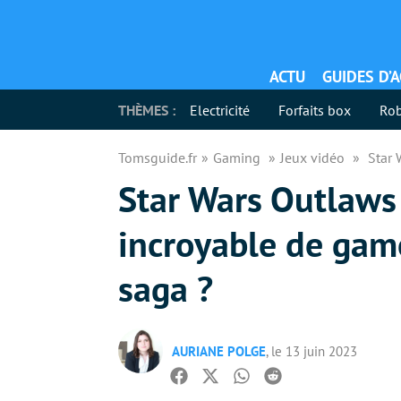
ACTU
GUIDES D’
THÈMES :
Electricité
Forfaits box
Rob
Tomsguide.fr
Gaming
Jeux vidéo
Star 
Star Wars Outlaws 
incroyable de game
saga ?
AURIANE POLGE
, le 13 juin 2023
Facebook
Twitter
Whatsapp
Reddit