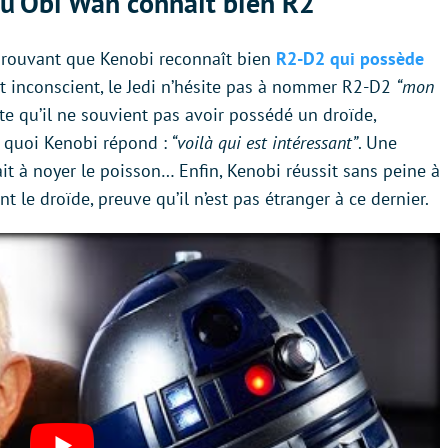
qu’Obi Wan connaît bien R2
s prouvant que Kenobi reconnaît bien
R2-D2 qui possède
t inconscient, le Jedi n’hésite pas à nommer R2-D2
“mon
e qu’il ne souvient pas avoir possédé un droïde,
à quoi Kenobi répond :
“voilà qui est intéressant”
. Une
it à noyer le poisson… Enfin, Kenobi réussit sans peine à
 le droïde, preuve qu’il n’est pas étranger à ce dernier.