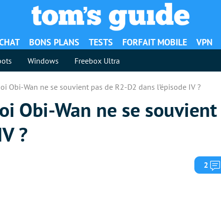
ACHAT
BONS PLANS
TESTS
FORFAIT MOBILE
VPN
ots
Windows
Freebox Ultra
uoi Obi-Wan ne se souvient pas de R2-D2 dans l’épisode IV ?
oi Obi-Wan ne se souvient
IV ?
2