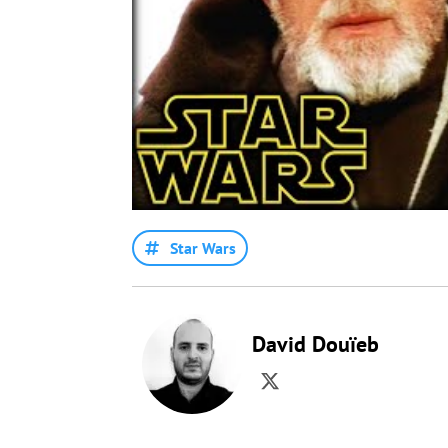
Star Wars
David Douïeb
Twitter