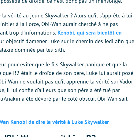
is possédé de droïde, ce n’est donc pas un mensonge.
a vérité au jeune Skywalker ? Alors qu’il s’apprête à lui
’initier à la Force, Obi-Wan aurait cherché à ne pas
ant trop d’informations.
Kenobi, qui sera bientôt en
our objectif d’amener Luke sur le chemin des Jedi afin que
galaxie dominée par les Sith.
ceur pour éviter que le fils Skywalker panique et que la
lé que R2 était le droïde de son père, Luke lui aurait posé
Obi-Wan ne voulait pas qu’il apprenne la vérité sur Vador
e, il lui confie d’ailleurs que son père a été tué par
u’Anakin a été dévoré par le côté obscur. Obi-Wan sait
Wan Kenobi de dire la vérité à Luke Skywalker