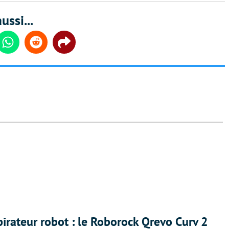
ussi...
din
Whatsapp
Reddit
Share
irateur robot : le Roborock Qrevo Curv 2