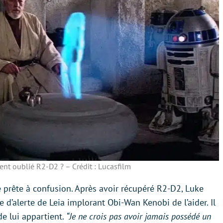
ent oublié R2-D2 ? – Crédit : Lucasfilm
e prête à confusion. Après avoir récupéré R2-D2, Luke
 d’alerte de Leia implorant Obi-Wan Kenobi de l’aider. Il
de lui appartient.
“Je ne crois pas avoir jamais possédé un