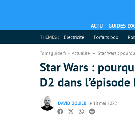
ACTU
GUIDES D’
THÈMES :
Electricité
Forfaits box
Rob
Tomsguide.fr
Actualité
Star Wars : pourq
Star Wars : pourqu
D2 dans l’épisode 
DAVID DOUÏEB
, le 18 mai 2022
Facebook
Twitter
Whatsapp
Reddit