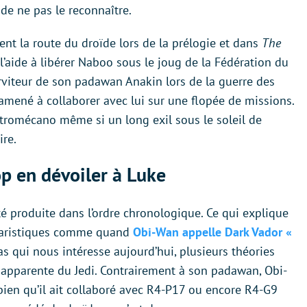
de ne pas le reconnaître.
nt la route du droïde lors de la prélogie et dans
The
 l’aide à libérer Naboo sous le joug de la Fédération du
serviteur de son padawan Anakin lors de la guerre des
 amené à collaborer avec lui sur une flopée de missions.
stromécano même si un long exil sous le soleil de
ire.
p en dévoiler à Luke
é produite dans l’ordre chronologique. Ce qui explique
naristiques comme quand
Obi-Wan appelle Dark Vador «
as qui nous intéresse aujourd’hui, plusieurs théories
” apparente du Jedi. Contrairement à son padawan, Obi-
bien qu’il ait collaboré avec R4-P17 ou encore R4-G9