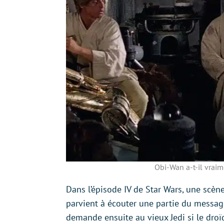
Obi-Wan a-t-il vraim
Dans l’épisode IV de Star Wars, une scèn
parvient à écouter une partie du message
demande ensuite au vieux Jedi si le droï