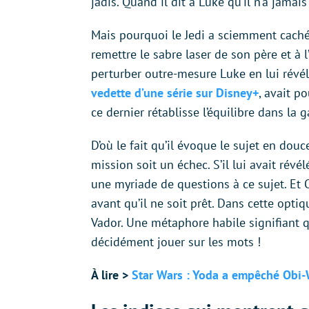
jadis. Quand il dit à Luke qu’il n’a jama
Mais pourquoi le Jedi a sciemment caché l
remettre le sabre laser de son père et à l
perturber outre-mesure Luke en lui révél
vedette d’une série sur Disney+
, avait p
ce dernier rétablisse l’équilibre dans la 
D’où le fait qu’il évoque le sujet en dou
mission soit un échec. S’il lui avait révé
une myriade de questions à ce sujet. Et 
avant qu’il ne soit prêt. Dans cette optiqu
Vador. Une métaphore habile signifiant q
décidément jouer sur les mots !
À lire >
Star Wars : Yoda a empêché Obi-