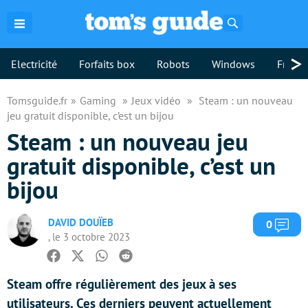
Rechercher
>
Electricité
Forfaits box
Robots
Windows
Freebo
Tomsguide.fr
Gaming
Jeux vidéo
Steam : un nouveau
jeu gratuit disponible, c’est un bijou
Steam : un nouveau jeu
gratuit disponible, c’est un
bijou
DAVID DOUÏEB
Com
0
, le 3 octobre 2023
Facebook
Twitter
Whatsapp
Reddit
Steam offre régulièrement des jeux à ses
utilisateurs. Ces derniers peuvent actuellement