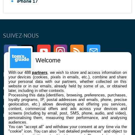
iPhone 17
SUIVEZ-NOUS
Facebook
Twitter
Youtube
Instagram
RSS
Newsletter
Welcome
With our 488
partners
, we wish to store and access information on
ENTREPRISE
À PROPOS
your devices (cookies, pixels in emails, etc.), combine and share
your personal data with our partners, whether collected on this
website or in our emails, already held by some of us, or obtained
Qui sommes nous
La rédaction
later, including in other contexts.
Processing this data (identifiers, browsing, preferences, purchases,
Mentions légales et CGU
Contact
loyalty programs, IP, postal addresses and emails, phone, precise
geolocation, etc.) allows developing and offering you services,
Confidentialité et Cookies
content, commercial offers and ads across your devices and
screens (including by email, post, SMS, phone, audio, and video),
Préférences cookies
personalising them, measuring their performance, and analysing
audiences.
You can "accept all" and withdraw your consent at any time via the
"cookie" icon
. You can also "set detailed preferences" and object to