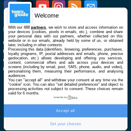
Facebook
Twitter
Youtube
Instagram
RSS
Newsletter
Welcome
With our 488
partners
, we wish to store and access information on
ENTREPRISE
À PROPOS
your devices (cookies, pixels in emails, etc.), combine and share
your personal data with our partners, whether collected on this
website or in our emails, already held by some of us, or obtained
Qui sommes nous
La rédaction
later, including in other contexts.
Processing this data (identifiers, browsing, preferences, purchases,
Mentions légales et CGU
Contact
loyalty programs, IP, postal addresses and emails, phone, precise
geolocation, etc.) allows developing and offering you services,
Confidentialité et Cookies
content, commercial offers and ads across your devices and
screens (including by email, post, SMS, phone, audio, and video),
Préférences cookies
personalising them, measuring their performance, and analysing
audiences.
You can "accept all" and withdraw your consent at any time via the
"cookie" icon
. You can also "set detailed preferences" and object to
processing activities not subject to consent. These choices remain
valid for 6 months.
powered by
© 2026 Galaxie Media Tous droits réservés
Accept all
Set your choices