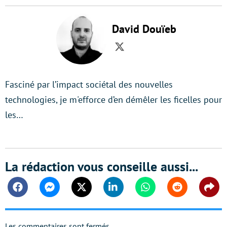
David Douïeb
Twitter
Fasciné par l’impact sociétal des nouvelles
technologies, je m'efforce d’en démêler les ficelles pour
les…
La rédaction vous conseille aussi...
Facebook
Messenger
Twitter
Linkedin
Whatsapp
Reddit
Shar
Les commentaires sont fermés.