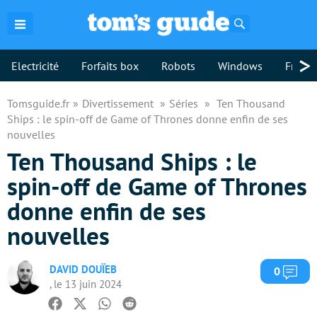
Rechercher
>
Electricité
Forfaits box
Robots
Windows
Freebo
Tomsguide.fr
Divertissement
Séries
Ten Thousand
Ships : le spin-off de Game of Thrones donne enfin de ses
nouvelles
Ten Thousand Ships : le
spin-off de Game of Thrones
donne enfin de ses
nouvelles
DAVID DOUÏEB
Com
0
, le 13 juin 2024
Facebook
Twitter
Whatsapp
Reddit