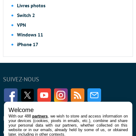
Livres photos
Switch 2
VPN
Windows 11
iPhone 17
SUIVEZ-NOUS
Facebook
Twitter
Youtube
Instagram
RSS
Newsletter
Welcome
With our 488
partners
, we wish to store and access information on
ENTREPRISE
À PROPOS
your devices (cookies, pixels in emails, etc.), combine and share
your personal data with our partners, whether collected on this
website or in our emails, already held by some of us, or obtained
Qui sommes nous
La rédaction
later, including in other contexts.