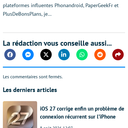
plateformes influentes Phonandroid, PaperGeekFr et
PlusDeBonsPlans, je…
La rédaction vous conseille aussi...
Facebook
Messenger
Twitter
Linkedin
Whatsapp
Reddit
Shar
Les commentaires sont fermés.
Les derniers articles
iOS 27 corrige enfin un problème de
connexion récurrent sur l’iPhone
8 août 2026 12:07