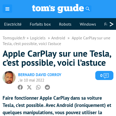
Rechercher
>
Electricité
Forfaits box
Robots
Windows
Freebo
Tomsguide.fr
Logiciels
Android
Apple CarPlay sur une
Tesla, c’est possible, voici l’astuce
Apple CarPlay sur une Tesla,
c’est possible, voici l’astuce
BERNARD DAVID CORROY
Com
0
, le 10 mai 2022
Facebook
Twitter
Whatsapp
Reddit
Faire fonctionner Apple CarPlay dans sa voiture
Tesla, c’est possible. Avec Android (ironiquement) et
quelques manipulations, vous pouvez utiliser la