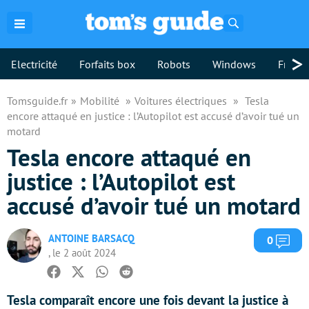
Rechercher
>
Electricité
Forfaits box
Robots
Windows
Freebo
Tomsguide.fr
Mobilité
Voitures électriques
Tesla
encore attaqué en justice : l’Autopilot est accusé d’avoir tué un
motard
Tesla encore attaqué en
justice : l’Autopilot est
accusé d’avoir tué un motard
ANTOINE BARSACQ
Com
0
, le 2 août 2024
Facebook
Twitter
Whatsapp
Reddit
Tesla comparaît encore une fois devant la justice à