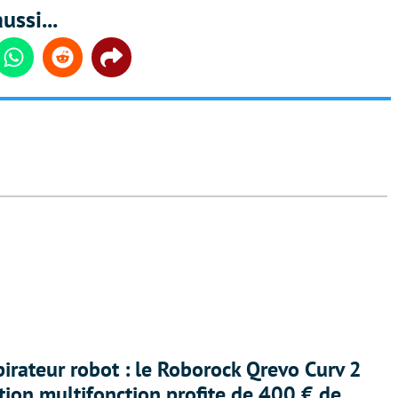
ussi...
din
Whatsapp
Reddit
Share
irateur robot : le Roborock Qrevo Curv 2
ation multifonction profite de 400 € de