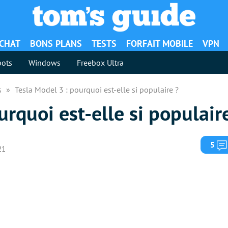
ACHAT
BONS PLANS
TESTS
FORFAIT MOBILE
VPN
ots
Windows
Freebox Ultra
es
Tesla Model 3 : pourquoi est-elle si populaire ?
urquoi est-elle si populair
5
21