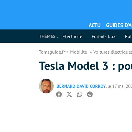
ACTU
GUIDES D’
THÈMES :
Electricité
Forfaits box
Rob
Tomsguide.fr
Mobilité
Voitures électriqu
Tesla Model 3 : po
BERNARD DAVID CORROY
, le 17 mai 20
Facebook
Twitter
Whatsapp
Reddit