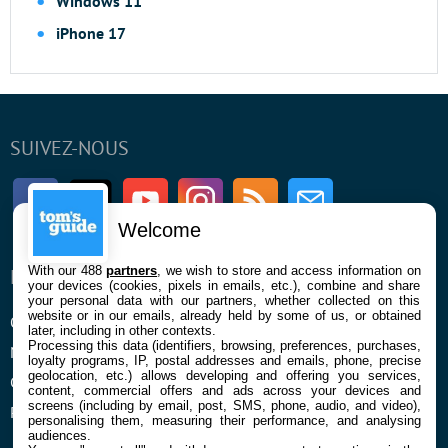
Windows 11
iPhone 17
SUIVEZ-NOUS
Facebook
Twitter
Youtube
Instagram
RSS
Newsletter
Welcome
With our 488
partners
, we wish to store and access information on
ENTREPRISE
À PROPOS
your devices (cookies, pixels in emails, etc.), combine and share
your personal data with our partners, whether collected on this
website or in our emails, already held by some of us, or obtained
Qui sommes nous
La rédaction
later, including in other contexts.
Processing this data (identifiers, browsing, preferences, purchases,
Mentions légales et CGU
Contact
loyalty programs, IP, postal addresses and emails, phone, precise
geolocation, etc.) allows developing and offering you services,
Confidentialité et Cookies
content, commercial offers and ads across your devices and
screens (including by email, post, SMS, phone, audio, and video),
Préférences cookies
personalising them, measuring their performance, and analysing
audiences.