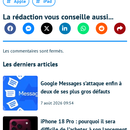
Apple
iPad
La rédaction vous conseille aussi...
Facebook
Messenger
Twitter
Linkedin
Whatsapp
Reddit
Shar
Les commentaires sont fermés.
Les derniers articles
Google Messages s’attaque enfin à
deux de ses plus gros défauts
7 août 2026 09:54
iPhone 18 Pro : pourquoi il sera
difficile de l’acheter à son lancement