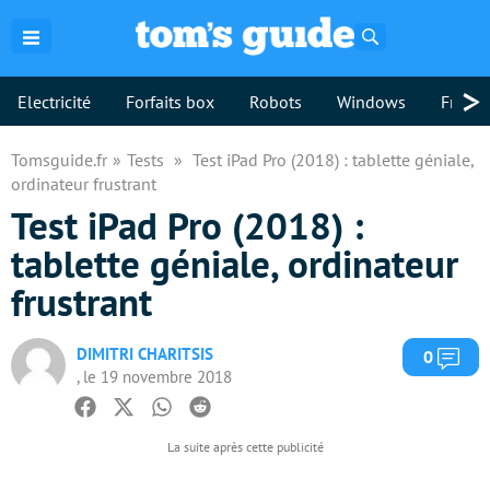
Rechercher
>
Electricité
Forfaits box
Robots
Windows
Freebo
Tomsguide.fr
Tests
Test iPad Pro (2018) : tablette géniale,
ordinateur frustrant
Test iPad Pro (2018) :
tablette géniale, ordinateur
frustrant
DIMITRI CHARITSIS
Com
0
, le 19 novembre 2018
Facebook
Twitter
Whatsapp
Reddit