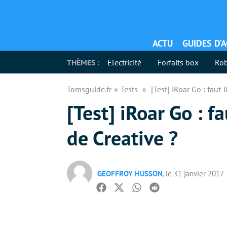
ACTU
GUIDES D’
THÈMES :
Electricité
Forfaits box
Rob
Tomsguide.fr
Tests
[Test] iRoar Go : faut-
[Test] iRoar Go : f
de Creative ?
GEOFFROY HUSSON
, le 31 janvier 2017
Facebook
Twitter
Whatsapp
Reddit