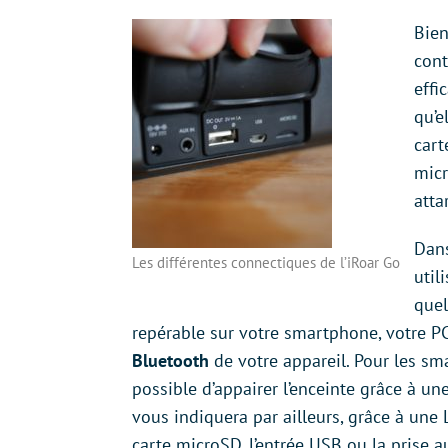
Bien
cont
effi
qu’e
cart
mic
atta
Dans
Les différentes connectiques de l’iRoar Go
util
quel
repérable sur votre smartphone, votre PC
Bluetooth
de votre appareil. Pour les s
possible d’appairer l’enceinte grâce à un
vous indiquera par ailleurs, grâce à une 
carte microSD, l’entrée USB ou la prise au