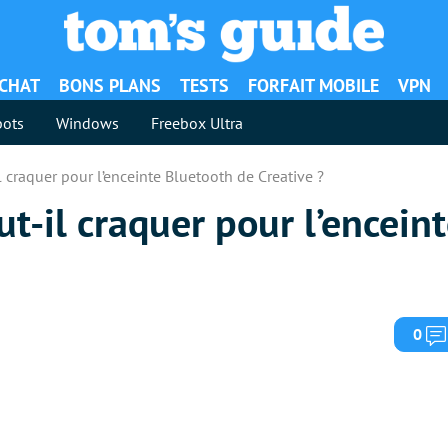
ACHAT
BONS PLANS
TESTS
FORFAIT MOBILE
VPN
ots
Windows
Freebox Ultra
il craquer pour l’enceinte Bluetooth de Creative ?
aut-il craquer pour l’encei
0