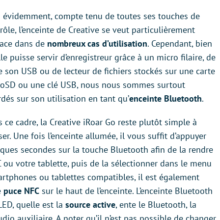
 évidemment, compte tenu de toutes ses touches de
rôle, l’enceinte de Creative se veut particulièrement
cace dans de
nombreux cas d’utilisation
. Cependant, bien
lle puisse servir d’enregistreur grâce à un micro filaire, de
e son USB ou de lecteur de fichiers stockés sur une carte
roSD ou une clé USB, nous nous sommes surtout
rdés sur son utilisation en tant qu’
enceinte Bluetooth
.
 ce cadre, la Creative iRoar Go reste plutôt simple à
iser. Une fois l’enceinte allumée, il vous suffit d’appuyer
ques secondes sur la touche Bluetooth afin de la rendre
 ou votre tablette, puis de la sélectionner dans le menu
martphones ou tablettes compatibles, il est également
e
puce NFC
sur le haut de l’enceinte. L’enceinte Bluetooth
LED, quelle est la
source active
, ente le Bluetooth, la
dio auxiliaire. A noter qu’il n’est pas possible de changer