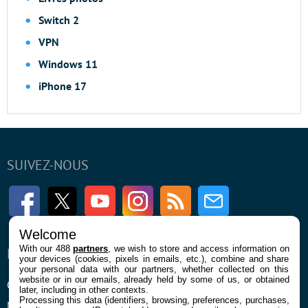
Switch 2
VPN
Windows 11
iPhone 17
SUIVEZ-NOUS
Facebook
Twitter
Youtube
Instagram
RSS
Newsletter
Welcome
With our 488
partners
, we wish to store and access information on
ENTREPRISE
À PROPOS
your devices (cookies, pixels in emails, etc.), combine and share
your personal data with our partners, whether collected on this
website or in our emails, already held by some of us, or obtained
Qui sommes nous
La rédaction
later, including in other contexts.
Processing this data (identifiers, browsing, preferences, purchases,
Mentions légales et CGU
Contact