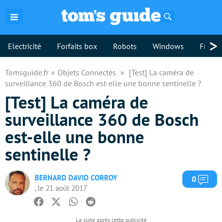
Rechercher
>
Electricité
Forfaits box
Robots
Windows
Freebo
Tomsguide.fr
Objets Connectés
[Test] La caméra de
surveillance 360 de Bosch est-elle une bonne sentinelle ?
[Test] La caméra de
surveillance 360 de Bosch
est-elle une bonne
sentinelle ?
BERNARD DAVID CORROY
Com
0
, le 21 août 2017
Facebook
Twitter
Whatsapp
Reddit