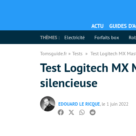
ACTU
GUIDES D’
THÈMES :
Electricité
Forfaits box
Rob
Tomsguide.fr
Tests
Test Logitech MX Maste
Test Logitech MX M
silencieuse
EDOUARD LE RICQUE
, le 1 juin 2022
Facebook
Twitter
Whatsapp
Reddit