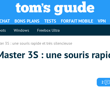
ACHAT
BONS PLANS
TESTS
FORFAIT MOBILE
VPN
ots
Windows
Freebox Ultra
r 3S : une souris rapide et très silencieuse
aster 3S : une souris rapi
2