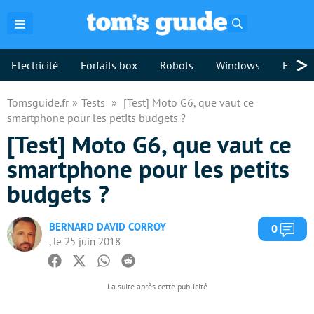
Rechercher
>
Electricité
Forfaits box
Robots
Windows
Freebo
Tomsguide.fr
Tests
[Test] Moto G6, que vaut ce
smartphone pour les petits budgets ?
[Test] Moto G6, que vaut ce
smartphone pour les petits
budgets ?
BERNARD DAVID CORROY
Com
0
, le 25 juin 2018
Facebook
Twitter
Whatsapp
Reddit