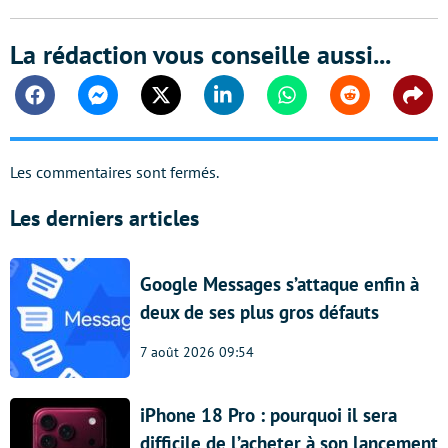
La rédaction vous conseille aussi...
Facebook
Messenger
Twitter
Linkedin
Whatsapp
Reddit
Shar
Les commentaires sont fermés.
Les derniers articles
Google Messages s’attaque enfin à
deux de ses plus gros défauts
7 août 2026 09:54
iPhone 18 Pro : pourquoi il sera
difficile de l’acheter à son lancement