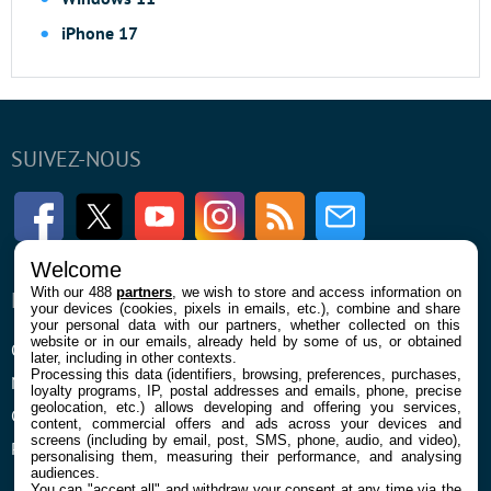
iPhone 17
SUIVEZ-NOUS
Facebook
Twitter
Youtube
Instagram
RSS
Newsletter
Welcome
With our 488
partners
, we wish to store and access information on
ENTREPRISE
À PROPOS
your devices (cookies, pixels in emails, etc.), combine and share
your personal data with our partners, whether collected on this
website or in our emails, already held by some of us, or obtained
Qui sommes nous
La rédaction
later, including in other contexts.
Processing this data (identifiers, browsing, preferences, purchases,
Mentions légales et CGU
Contact
loyalty programs, IP, postal addresses and emails, phone, precise
geolocation, etc.) allows developing and offering you services,
Confidentialité et Cookies
content, commercial offers and ads across your devices and
screens (including by email, post, SMS, phone, audio, and video),
Préférences cookies
personalising them, measuring their performance, and analysing
audiences.
You can "accept all" and withdraw your consent at any time via the