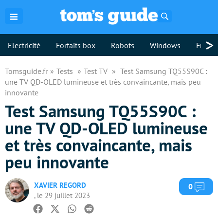
Rechercher
>
Electricité
Forfaits box
Robots
Windows
Freebo
Tomsguide.fr
Tests
Test TV
Test Samsung TQ55S90C :
une TV QD-OLED lumineuse et très convaincante, mais peu
innovante
Test Samsung TQ55S90C :
une TV QD-OLED lumineuse
et très convaincante, mais
peu innovante
XAVIER REGORD
Com
0
, le 29 juillet 2023
Facebook
Twitter
Whatsapp
Reddit