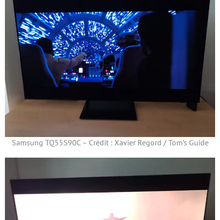
Samsung TQ55S90C – Crédit : Xavier Regord / Tom’s Guide