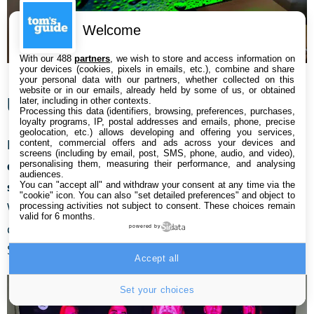
Welcome
With our 488
partners
, we wish to store and access information on
your devices (cookies, pixels in emails, etc.), combine and share
Samsung TQ55S90C – Crédit : Xavier Regord / Tom’s Guide
your personal data with our partners, whether collected on this
website or in our emails, already held by some of us, or obtained
Une assez bonne qualité audio !
later, including in other contexts.
Processing this data (identifiers, browsing, preferences, purchases,
loyalty programs, IP, postal addresses and emails, phone, precise
geolocation, etc.) allows developing and offering you services,
La TQ55S90C est équipée d’un
dispositif audio
content, commercial offers and ads across your devices and
screens (including by email, post, SMS, phone, audio, and video),
comprenant deux haut-parleurs, auxquels s’ajoute un
personalising them, measuring their performance, and analysing
audiences.
subwoofer
. La puissance totale du système est de 40
You can "accept all" and withdraw your consent at any time via the
"cookie" icon
. You can also "set detailed preferences" and object to
W. Cela permet d’obtenir un bon volume pour regarder
processing activities not subject to consent. These choices remain
valid for 6 months.
des films ou écouter de la musique (en téléchargeant
powered by
Spotify par exemple).
Accept all
Set your choices