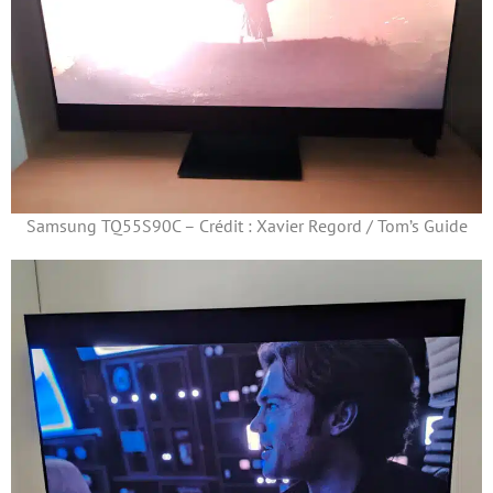
Samsung TQ55S90C – Crédit : Xavier Regord / Tom’s Guide