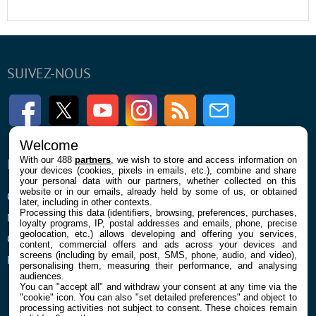
SUIVEZ-NOUS
Facebook
Twitter
Youtube
Instagram
RSS
Newsletter
Welcome
With our 488
partners
, we wish to store and access information on
ENTREPRISE
À PROPOS
your devices (cookies, pixels in emails, etc.), combine and share
your personal data with our partners, whether collected on this
website or in our emails, already held by some of us, or obtained
Qui sommes nous
La rédaction
later, including in other contexts.
Processing this data (identifiers, browsing, preferences, purchases,
Mentions légales et CGU
Contact
loyalty programs, IP, postal addresses and emails, phone, precise
geolocation, etc.) allows developing and offering you services,
Confidentialité et Cookies
content, commercial offers and ads across your devices and
screens (including by email, post, SMS, phone, audio, and video),
Préférences cookies
personalising them, measuring their performance, and analysing
audiences.
You can "accept all" and withdraw your consent at any time via the
"cookie" icon
. You can also "set detailed preferences" and object to
processing activities not subject to consent. These choices remain