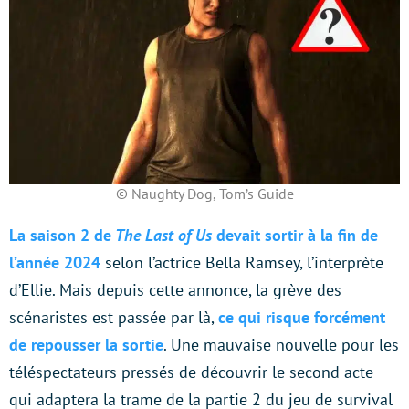
© Naughty Dog, Tom’s Guide
La saison 2 de
The Last of Us
devait sortir à la fin de
l’année 2024
selon l’actrice Bella Ramsey, l’interprète
d’Ellie. Mais depuis cette annonce, la grève des
scénaristes est passée par là,
ce qui risque forcément
de repousser la sortie
. Une mauvaise nouvelle pour les
téléspectateurs pressés de découvrir le second acte
qui adaptera la trame de la partie 2 du jeu de survival