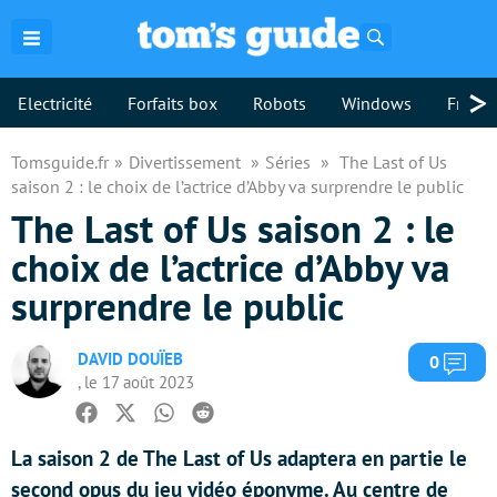
Rechercher
>
Electricité
Forfaits box
Robots
Windows
Freebo
Tomsguide.fr
Divertissement
Séries
The Last of Us
saison 2 : le choix de l’actrice d’Abby va surprendre le public
The Last of Us saison 2 : le
choix de l’actrice d’Abby va
surprendre le public
DAVID DOUÏEB
Com
0
, le 17 août 2023
Facebook
Twitter
Whatsapp
Reddit
La saison 2 de The Last of Us adaptera en partie le
second opus du jeu vidéo éponyme. Au centre de