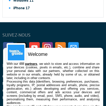
Windows 11
iPhone 17
SUIVEZ-NOUS
Facebook
Twitter
Youtube
Instagram
RSS
Newsletter
Welcome
With our 488
partners
, we wish to store and access information on
ENTREPRISE
À PROPOS
your devices (cookies, pixels in emails, etc.), combine and share
your personal data with our partners, whether collected on this
website or in our emails, already held by some of us, or obtained
Qui sommes nous
La rédaction
later, including in other contexts.
Processing this data (identifiers, browsing, preferences, purchases,
Mentions légales et CGU
Contact
loyalty programs, IP, postal addresses and emails, phone, precise
geolocation, etc.) allows developing and offering you services,
Confidentialité et Cookies
content, commercial offers and ads across your devices and
screens (including by email, post, SMS, phone, audio, and video),
Préférences cookies
personalising them, measuring their performance, and analysing
audiences.