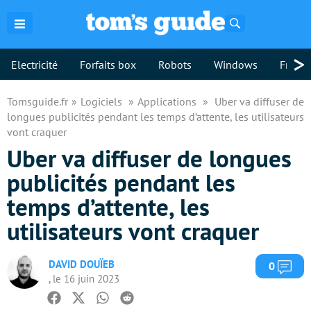
Rechercher
>
Electricité
Forfaits box
Robots
Windows
Freebo
Tomsguide.fr
Logiciels
Applications
Uber va diffuser de
longues publicités pendant les temps d’attente, les utilisateurs
vont craquer
Uber va diffuser de longues
publicités pendant les
temps d’attente, les
utilisateurs vont craquer
DAVID DOUÏEB
Com
0
, le 16 juin 2023
Facebook
Twitter
Whatsapp
Reddit