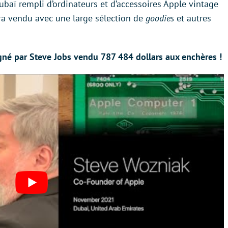
ubaï rempli d’ordinateurs et d’accessoires Apple vintage
sera vendu avec une large sélection de
goodies
et autres
signé par Steve Jobs vendu 787 484 dollars aux enchères !