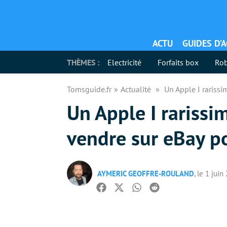
ACTU
GUIDES D’
THÈMES :
Electricité
Forfaits box
Rob
Tomsguide.fr
Actualité
Un Apple I rariss
Un Apple I rarissi
vendre sur eBay p
AYMERIC GEOFFRE-ROULAND
, le 1 juin
Facebook
Twitter
Whatsapp
Reddit