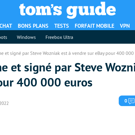
ACHAT
BONS PLANS
TESTS
FORFAIT MOBILE
VPN
ots
Windows
Freebox Ultra
ime et signé par Steve Wozniak est à vendre sur eBay pour 400 000
me et signé par Steve Wozni
our 400 000 euros
0
 2022