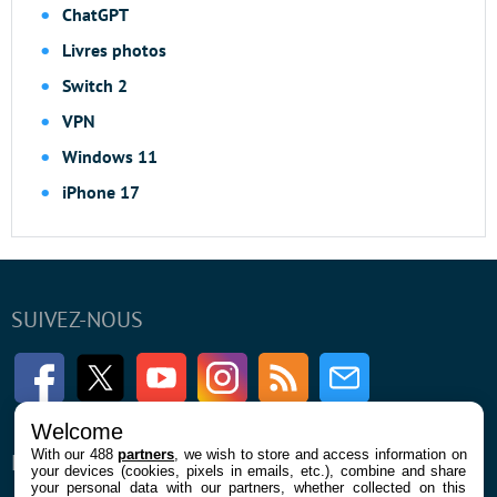
ChatGPT
Livres photos
Switch 2
VPN
Windows 11
iPhone 17
SUIVEZ-NOUS
Facebook
Twitter
Youtube
Instagram
RSS
Newsletter
Welcome
With our 488
partners
, we wish to store and access information on
ENTREPRISE
À PROPOS
your devices (cookies, pixels in emails, etc.), combine and share
your personal data with our partners, whether collected on this