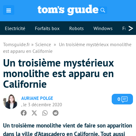
Rechercher
>
Electricité
Forfaits box
Robots
Windows
Freebo
Tomsguide.fr
Science
Un troisième mystérieux monolithe
est apparu en Californie
Un troisième mystérieux
monolithe est apparu en
Californie
AURIANE POLGE
Com
0
, le 3 décembre 2020
Facebook
Twitter
Whatsapp
Reddit
Un troisième monolithe vient de faire son apparition
dans la ville d’Atascadero en Californie. Tout aussi