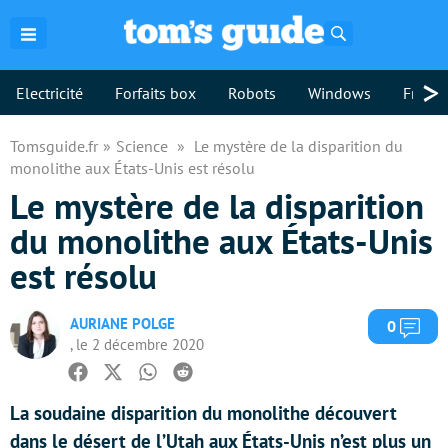
Rechercher
>
Electricité
Forfaits box
Robots
Windows
Freebo
Tomsguide.fr
Science
Le mystère de la disparition du
monolithe aux États-Unis est résolu
Le mystère de la disparition
du monolithe aux États-Unis
est résolu
AURIANE POLGE
Com
0
, le 2 décembre 2020
Facebook
Twitter
Whatsapp
Reddit
La soudaine disparition du monolithe découvert
dans le désert de l’Utah aux États-Unis n’est plus un