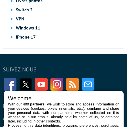
Livres photos
Switch 2
VPN
Windows 11
iPhone 17
SUIVEZ-NOUS
Facebook
Twitter
Youtube
Instagram
RSS
Newsletter
Welcome
With our 488
partners
, we wish to store and access information on
ENTREPRISE
À PROPOS
your devices (cookies, pixels in emails, etc.), combine and share
your personal data with our partners, whether collected on this
website or in our emails, already held by some of us, or obtained
Qui sommes nous
La rédaction
later, including in other contexts.
Processing this data (identifiers, browsing, preferences, purchases,