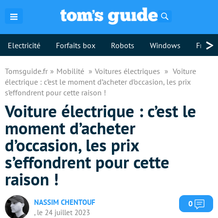
Rechercher
>
Electricité
Forfaits box
Robots
Windows
Freebo
Tomsguide.fr
Mobilité
Voitures électriques
Voiture
électrique : c’est le moment d’acheter d’occasion, les prix
s’effondrent pour cette raison !
Voiture électrique : c’est le
moment d’acheter
d’occasion, les prix
s’effondrent pour cette
raison !
NASSIM CHENTOUF
Com
0
, le 24 juillet 2023