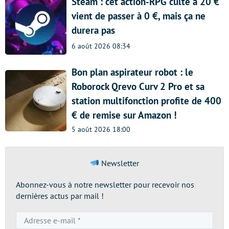
Steam : cet action-RPG culte à 20 €
vient de passer à 0 €, mais ça ne
durera pas
6 août 2026 08:34
Bon plan aspirateur robot : le
Roborock Qrevo Curv 2 Pro et sa
station multifonction profite de 400
€ de remise sur Amazon !
5 août 2026 18:00
Newsletter
Abonnez-vous à notre newsletter pour recevoir nos
dernières actus par mail !
Adresse
e-