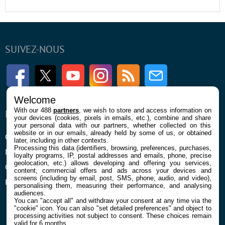
SUIVEZ-NOUS
Facebook
Twitter
Youtube
Instagram
RSS
Newsletter
Welcome
With our 488
partners
, we wish to store and access information on
ENTREPRISE
À PROPOS
your devices (cookies, pixels in emails, etc.), combine and share
your personal data with our partners, whether collected on this
website or in our emails, already held by some of us, or obtained
Qui sommes nous
La rédaction
later, including in other contexts.
Processing this data (identifiers, browsing, preferences, purchases,
Mentions légales et CGU
Contact
loyalty programs, IP, postal addresses and emails, phone, precise
geolocation, etc.) allows developing and offering you services,
Confidentialité et Cookies
content, commercial offers and ads across your devices and
screens (including by email, post, SMS, phone, audio, and video),
Préférences cookies
personalising them, measuring their performance, and analysing
audiences.
You can "accept all" and withdraw your consent at any time via the
"cookie" icon
. You can also "set detailed preferences" and object to
processing activities not subject to consent. These choices remain
valid for 6 months.