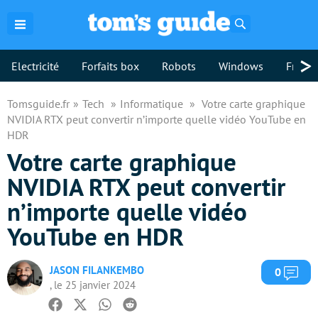
Rechercher
>
Electricité
Forfaits box
Robots
Windows
Freebo
Tomsguide.fr
Tech
Informatique
Votre carte graphique
NVIDIA RTX peut convertir n’importe quelle vidéo YouTube en
HDR
Votre carte graphique
NVIDIA RTX peut convertir
n’importe quelle vidéo
YouTube en HDR
JASON FILANKEMBO
Com
0
, le 25 janvier 2024
Facebook
Twitter
Whatsapp
Reddit