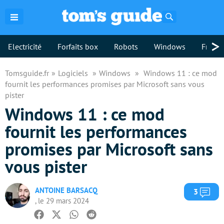
Rechercher
>
Electricité
Forfaits box
Robots
Windows
Freebo
Tomsguide.fr
Logiciels
Windows
Windows 11 : ce mod
fournit les performances promises par Microsoft sans vous
pister
Windows 11 : ce mod
fournit les performances
promises par Microsoft sans
vous pister
ANTOINE BARSACQ
Com
3
, le 29 mars 2024
Facebook
Twitter
Whatsapp
Reddit