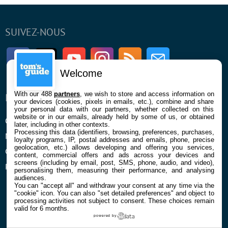
SUIVEZ-NOUS
Facebook
Twitter
Youtube
Instagram
RSS
Newsletter
Welcome
With our 488
partners
, we wish to store and access information on
ENTREPRISE
À PROPOS
your devices (cookies, pixels in emails, etc.), combine and share
your personal data with our partners, whether collected on this
website or in our emails, already held by some of us, or obtained
Qui sommes nous
La rédaction
later, including in other contexts.
Processing this data (identifiers, browsing, preferences, purchases,
Mentions légales et CGU
Contact
loyalty programs, IP, postal addresses and emails, phone, precise
geolocation, etc.) allows developing and offering you services,
Confidentialité et Cookies
content, commercial offers and ads across your devices and
screens (including by email, post, SMS, phone, audio, and video),
Préférences cookies
personalising them, measuring their performance, and analysing
audiences.
You can "accept all" and withdraw your consent at any time via the
"cookie" icon
. You can also "set detailed preferences" and object to
processing activities not subject to consent. These choices remain
valid for 6 months.
powered by