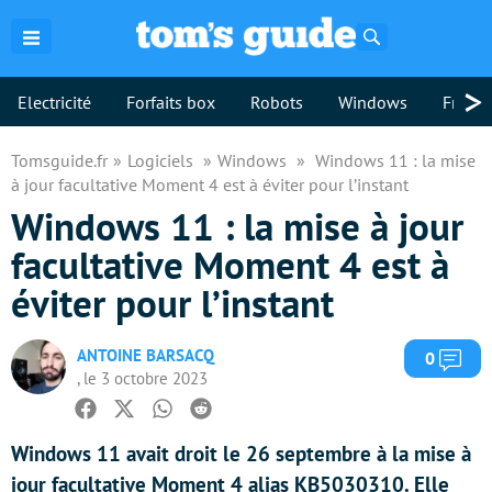
Rechercher
>
Electricité
Forfaits box
Robots
Windows
Freebo
Tomsguide.fr
Logiciels
Windows
Windows 11 : la mise
à jour facultative Moment 4 est à éviter pour l’instant
Windows 11 : la mise à jour
facultative Moment 4 est à
éviter pour l’instant
ANTOINE BARSACQ
Com
0
, le 3 octobre 2023
Facebook
Twitter
Whatsapp
Reddit
Windows 11 avait droit le 26 septembre à la mise à
jour facultative Moment 4 alias KB5030310. Elle