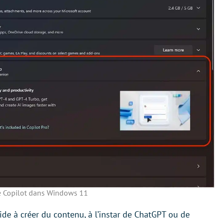
té Copilot dans Windows 11
aide à créer du contenu, à l’instar de ChatGPT ou de