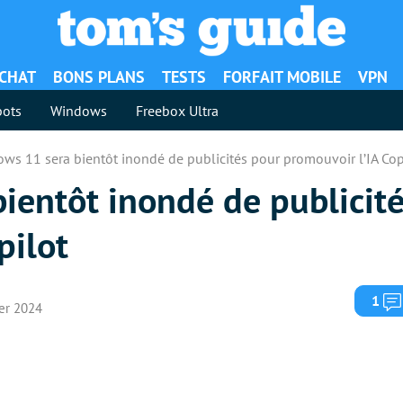
ACHAT
BONS PLANS
TESTS
FORFAIT MOBILE
VPN
ots
Windows
Freebox Ultra
ws 11 sera bientôt inondé de publicités pour promouvoir l’IA Cop
ientôt inondé de publicit
pilot
1
ier 2024