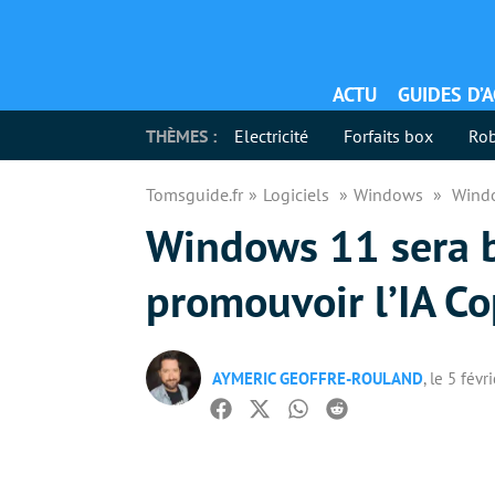
ACTU
GUIDES D’
THÈMES :
Electricité
Forfaits box
Rob
Tomsguide.fr
Logiciels
Windows
Windo
Windows 11 sera b
promouvoir l’IA Co
AYMERIC GEOFFRE-ROULAND
, le 5 févr
Facebook
Twitter
Whatsapp
Reddit